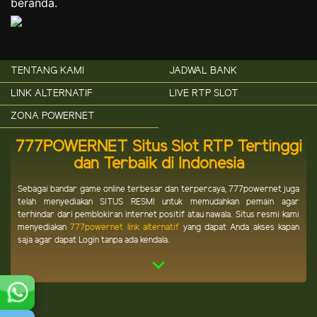
beranda.
TENTANG KAMI
JADWAL BANK
LINK ALTERNATIF
LIVE RTP SLOT
ZONA POWERNET
777POWERNET Situs Slot RTP Tertinggi
dan Terbaik di Indonesia
Sebagai bandar game online terbesar dan terpercaya, 777powernet juga
telah menyediakan SITUS RESMI untuk memudahkan pemain agar
terhindar dari pemblokiran internet positif atau nawala. Situs resmi kami
menyediakan
777powernet link alternatif
yang dapat Anda akses kapan
saja agar dapat Login tanpa ada kendala.