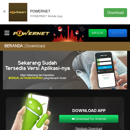
×
POWERNET
Download
POWERNET Mobile App
MASUK
DAFTAR
Download
BERANDA
DOWNLOAD APP
Download for Android
Panduan Download