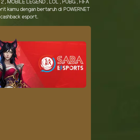
 2 , MOBILE LEGEND , LOL , PUBG , FIFA
vorit kamu dengan bertaruh di POWERNET
cashback esport.