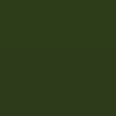
WAL BANK
LINK ALTERNATIF
LIVE RTP 