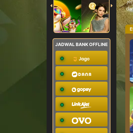
je
dan
E
JADWAL BANK OFFLINE