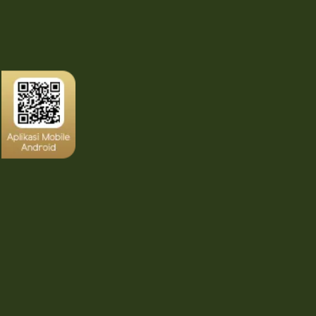
TENTANG KAMI
JAD