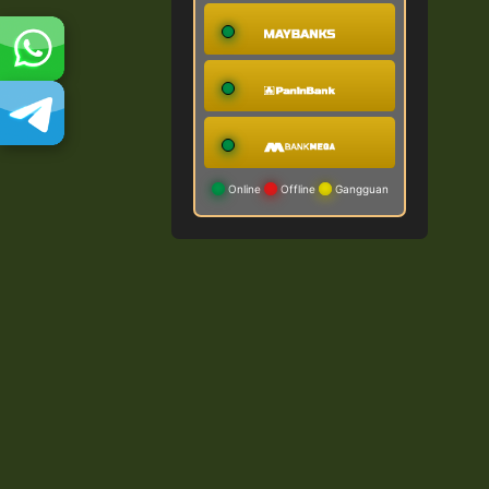
Online
Offline
Gangguan